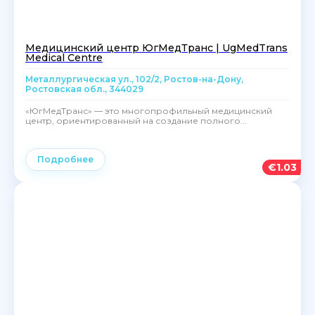
Медицинский центр ЮгМедТранс | UgMedTrans
Medical Centre
Металлургическая ул., 102/2, Ростов-на-Дону,
Ростовская обл., 344029
«ЮгМедТранс» — это многопрофильный медицинский
центр, ориентированный на создание полного...
Подробнее
€
1.03