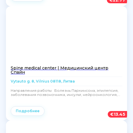
€
22.77
Spine medical center | Медицинский центр
Спайн
Vytauto g. 8, Vilnius 08118, Литва
‍Направления работы Болезнь Паркинсона, эпилепсия,
заболевания позвоночника, инсульт, нейроонкология,...
Подробнее
€
13.45