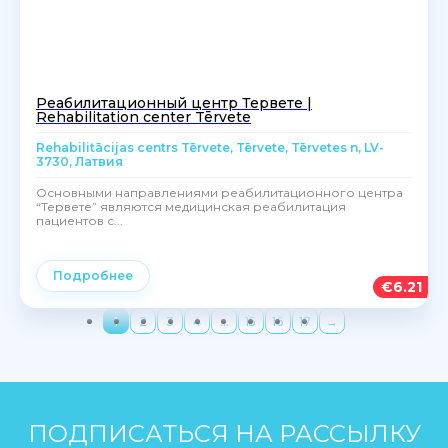
Реабилитационный центр Тервете |
Rehabilitation center Tērvete
Rehabilitācijas centrs Tērvete, Tērvete, Tērvetes n, LV-
3730, Латвия
Основными направлениями реабилитационного центра
“Тервете” являются медицинская реабилитация
пациентов с...
Подробнее
€
6.21
1
2
3
4
…
15
16
17
→
ПОДПИСАТЬСЯ НА РАССЫЛКУ