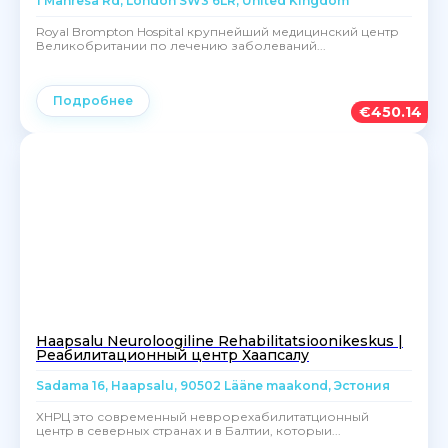
1 Manresa Rd, London SW3 6LR, United Kingdom
Royal Brompton Hospital крупнейший медицинский центр
Великобритании по лечению заболеваний...
Подробнее
€
450.14
Haapsalu Neuroloogiline Rehabilitatsioonikeskus |
Реабилитационный центр Хаапсалу
Sadama 16, Haapsalu, 90502 Lääne maakond, Эстония
ХНРЦ это современный неврорехабилитатционный
центр в северных странах и в Балтии, которыи...