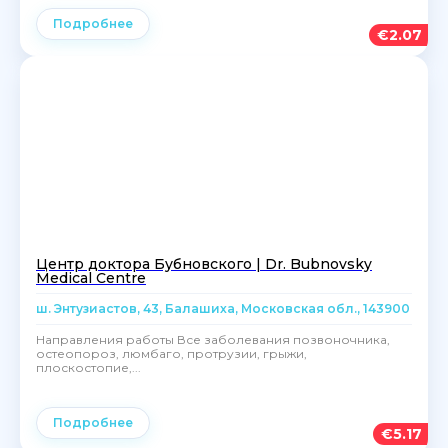
Подробнее
€
2.07
Центр доктора Бубновского | Dr. Bubnovsky
Medical Centre
ш. Энтузиастов, 43, Балашиха, Московская обл., 143900
Направления работы Все заболевания позвоночника,
остеопороз, люмбаго, протрузии, грыжи,
плоскостопие,...
Подробнее
€
5.17