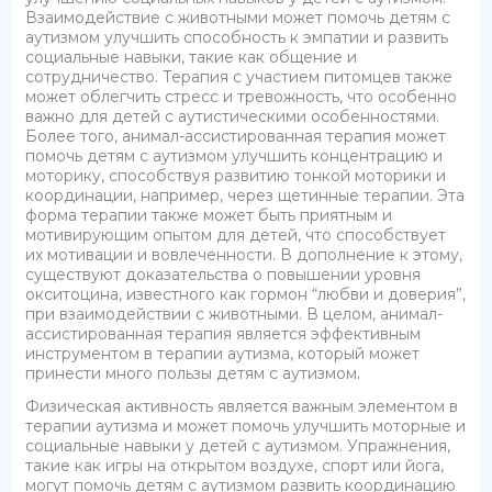
Взаимодействие с животными может помочь детям с
аутизмом улучшить способность к эмпатии и развить
социальные навыки, такие как общение и
сотрудничество. Терапия с участием питомцев также
может облегчить стресс и тревожность, что особенно
важно для детей с аутистическими особенностями.
Более того, анимал-ассистированная терапия может
помочь детям с аутизмом улучшить концентрацию и
моторику, способствуя развитию тонкой моторики и
координации, например, через щетинные терапии. Эта
форма терапии также может быть приятным и
мотивирующим опытом для детей, что способствует
их мотивации и вовлеченности. В дополнение к этому,
существуют доказательства о повышении уровня
окситоцина, известного как гормон “любви и доверия”,
при взаимодействии с животными. В целом, анимал-
ассистированная терапия является эффективным
инструментом в терапии аутизма, который может
принести много пользы детям с аутизмом.
Физическая активность является важным элементом в
терапии аутизма и может помочь улучшить моторные и
социальные навыки у детей с аутизмом. Упражнения,
такие как игры на открытом воздухе, спорт или йога,
могут помочь детям с аутизмом развить координацию