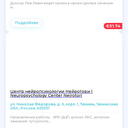
Доктор Лев Левит ведет прием в своем Центре лечения
и...
Подробнее
€
51.74
Центр нейропсихологии Нейротори |
Neuropsychology Center Nejrotori
ул. Николая Фёдорова, д. 6, корп. 1, Тюмень, Тюменская
обл., Россия, 625051
Направления работы: ЗРР, ДЦП, аутизм, РАС, аллалия,
заикание, тугоухость,...