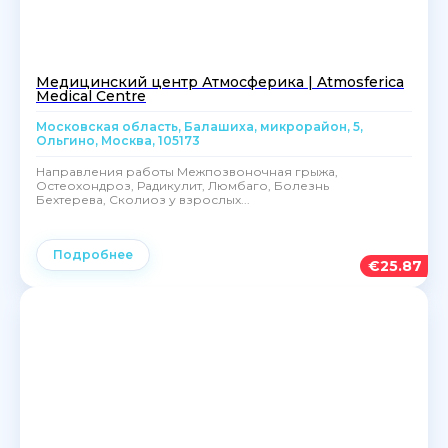
Медицинский центр Атмосферика | Atmosferica
Medical Centre
Московская область, Балашиха, микрорайон, 5,
Ольгино, Москва, 105173
Направления работы Межпозвоночная грыжа,
Остеохондроз, Радикулит, Люмбаго, Болезнь
Бехтерева, Сколиоз у взрослых...
Подробнее
€
25.87