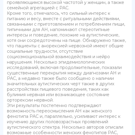
проявляющимся высокой частотой у женщин, а также
семейной агрегацией с РАС.
Кроме того, отмечалось, что сильный интерес к
питанию и весу, вместе с ритуальными действиями,
связанными с приготовлением и потреблением пищи,
типичными для АН, напоминают стереотипные
интересы и поведение, похожие на аутистические,
хотя они сосредоточены на пище. Обнаружено также,
что пациенты с анорексией нервозной имеют общие
социальные трудности, отсутствие
социоэмоциональной взаимодействия и нейро
нарушения. Несколько эпидемиологических
исследований, включая продолжительные, показали
существенные перекрытия между диагнозами АН и
РАС, а недавно также было сообщено о наличии
значительных аутистических черт также в других
расстройствах пищевого поведения, таких как
булимия нервная или возникающее состояние
орторексии нервной.
Эти результаты постепенно подтверждают
возможность переосмысления АН как женского
фенотипа РАС и, параллельно, усиливают интерес к
изучению других половозрастных проявлений
аутистического спектра. Несколько авторов описали
возможные особенности женских фенотипов РАС,