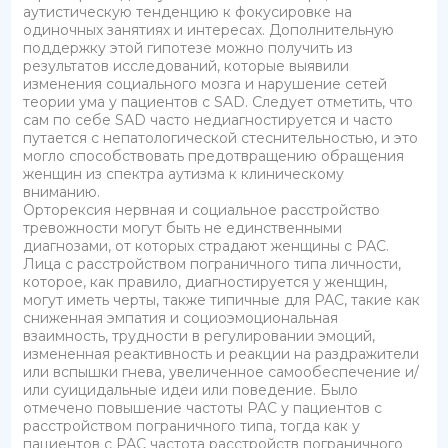
аутистическую тенденцию к фокусировке на
одиночных занятиях и интересах. Дополнительную
поддержку этой гипотезе можно получить из
результатов исследований, которые выявили
изменения социального мозга и нарушение сетей
теории ума у пациентов с SAD. Следует отметить, что
сам по себе SAD часто недиагностируется и часто
путается с непатологической стеснительностью, и это
могло способствовать предотвращению обращения
женщин из спектра аутизма к клиническому
вниманию.
Орторексия нервная и социальное расстройство
тревожности могут быть не единственными
диагнозами, от которых страдают женщины с РАС.
Лица с расстройством пограничного типа личности,
которое, как правило, диагностируется у женщин,
могут иметь черты, также типичные для РАС, такие как
сниженная эмпатия и социоэмоциональная
взаимность, трудности в регулировании эмоций,
измененная реактивность и реакции на раздражители
или вспышки гнева, увеличенное самообеспечение и/
или суицидальные идеи или поведение. Было
отмечено повышение частоты РАС у пациентов с
расстройством пограничного типа, тогда как у
пациентов с РАС частота расстройств пограничного