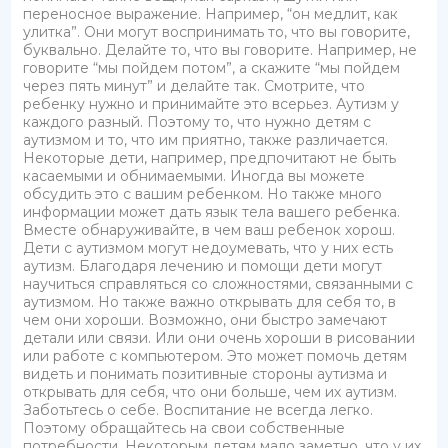
переносное выражение. Например, “он медлит, как
улитка”. Они могут воспринимать то, что вы говорите,
буквально. Делайте то, что вы говорите. Например, не
говорите “мы пойдем потом”, а скажите “мы пойдем
через пять минут” и делайте так. Смотрите, что
ребенку нужно и принимайте это всерьез. Аутизм у
каждого разный. Поэтому то, что нужно детям с
аутизмом и то, что им приятно, также различается.
Некоторые дети, например, предпочитают не быть
касаемыми и обнимаемыми. Иногда вы можете
обсудить это с вашим ребенком. Но также много
информации может дать язык тела вашего ребенка.
Вместе обнаруживайте, в чем ваш ребенок хорош.
Дети с аутизмом могут недоумевать, что у них есть
аутизм. Благодаря лечению и помощи дети могут
научиться справляться со сложностями, связанными с
аутизмом. Но также важно открывать для себя то, в
чем они хороши. Возможно, они быстро замечают
детали или связи. Или они очень хороши в рисовании
или работе с компьютером. Это может помочь детям
видеть и понимать позитивные стороны аутизма и
открывать для себя, что они больше, чем их аутизм.
Заботьтесь о себе. Воспитание не всегда легко.
Поэтому обращайтесь на свои собственные
потребности. Некоторым детям мало заметно, что у их