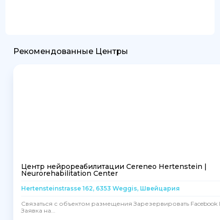
Рекомендованные Центры
Центр нейрореабилитации Cereneo Hertenstein |
Neurorehabilitation Center
Hertensteinstrasse 162, 6353 Weggis, Швейцария
Связаться с объектом размещения Зарезервировать Facebook I
Заявка на...