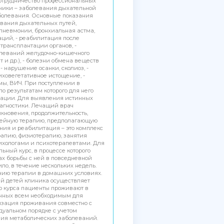
отрудничество профессиональных
ники – заболевания дыхательной
аболевания. Основные показания
евания дыхательных путей,
пневмонии, бронхиальная астма,
аций, - реабилитация после
трансплантации органов, -
болеваний желудочно-кишечного
 и др.), - болезни обмена веществ
- нарушение осанки, сколиоз, -
сиховегетативное истощение, -
ы, ВИЧ. При поступлении в
о результатам которого для него
ации. Для выявления истинных
агностики. Лечащий врач
кновения, продолжительность,
емейную терапию, предполагающую
ния и реабилитация – это комплекс
апию, физиотерапию, занятия
сихологами и психотерапевтами. Для
ный курс, в процессе которого
ах борьбы с ней в повседневной
ло, в течение нескольких недель.
нию терапии в домашних условиях.
ей детей клиника осуществляет
о курса пациенты проживают в
енных всем необходимым для
низация проживания совместно с
дуальном порядке с учетом
чия метаболических заболеваний.