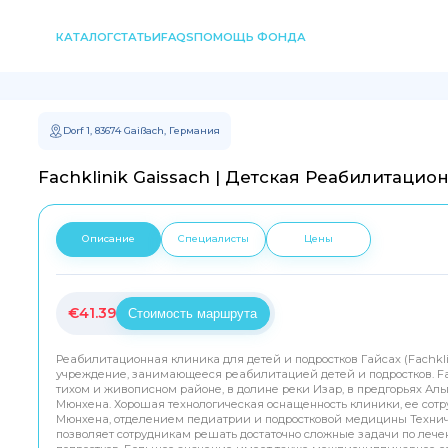
КАТАЛОГ
СТАТЬИ
FAQS
ПОМОЩЬ ФОНДА
Dorf 1, 83674 Gaißach, Германия
Fachklinik Gaissach | Детская Реабилитацио
Описание
Специалисты
Цены
€
41.39
Стоимость маршрута
Реабилитационная клиника для детей и подростков Гайсах (Fachkli
учреждение, занимающееся реабилитацией детей и подростков. Fac
тихом и живописном районе, в долине реки Изар, в предгорьях Альпи
Мюнхена. Хорошая технологическая оснащенность клиники, ее сотр
Мюнхена, отделением педиатрии и подростковой медицины Техни
позволяет сотрудникам решать достаточно сложные задачи по леч