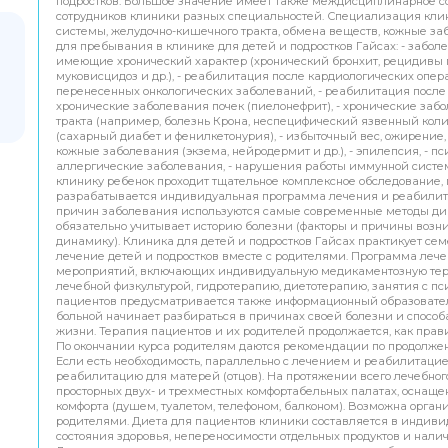
подростков. Большое значение имеет также междисциплинарное с
сотрудников клиники разных специальностей. Специализация кли
системы, желудочно-кишечного тракта, обмена веществ, кожные з
для пребывания в клинике для детей и подростков Гайсах: - забол
имеющие хронический характер (хронический бронхит, рецидивы 
муковисцидоз и др.), - реабилитация после кардиологических опер
перенесенных онкологических заболеваний, - реабилитация после 
хронические заболевания почек (пиелонефрит), - хронические за
тракта (например, болезнь Крона, неспецифический язвенный колит
(сахарный диабет и фенилкетонурия), - избыточный вес, ожирение, 
кожные заболевания (экзема, нейродермит и др.), - эпилепсия, - п
аллергические заболевания, - нарушения работы иммунной систем
клинику ребенок проходит тщательное комплексное обследование, п
разрабатывается индивидуальная программа лечения и реабилит
причин заболевания используются самые современные методы ди
обязательно учитывает историю болезни (факторы и причины возни
динамику). Клиника для детей и подростков Гайсах практикует с
лечение детей и подростков вместе с родителями. Программа лече
мероприятий, включающих индивидуальную медикаментозную тер
лечебной физкультурой, гидротерапию, диетотерапию, занятия с п
пациентов предусматривается также информационный образователь
больной начинает разбираться в причинах своей болезни и способ
жизни. Терапия пациентов и их родителей продолжается, как прави
По окончании курса родителям даются рекомендации по продолже
Если есть необходимость, параллельно с лечением и реабилитаци
реабилитацию для матерей (отцов). На протяжении всего лечебног
просторных двух- и трехместных комфортабельных палатах, оснащ
комфорта (душем, туалетом, телефоном, балконом). Возможна орга
родителями. Диета для пациентов клиники составляется в индиви
состояния здоровья, непереносимости отдельных продуктов и нали