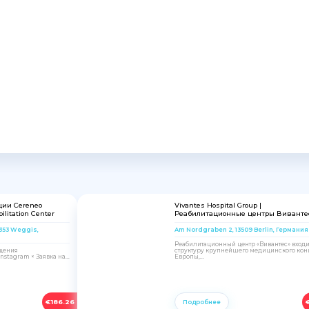
ции Cereneo
Vivantes Hospital Group |
ilitation Center
Реабилитационные центры Виванте
6353 Weggis,
Am Nordgraben 2, 13509 Berlin, Германия
Реабилитационный центр «Вивантес» входи
ещения
структуру крупнейшего медицинского кон
stagram × Заявка на...
Европы,...
€
186.26
Подробнее