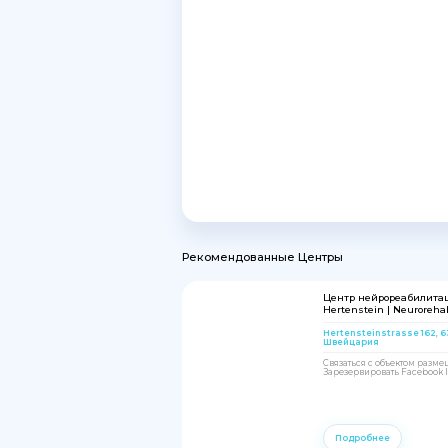
Рекомендованные Центры
Центр нейрореабилита
Hertenstein | Neurorehab
Hertensteinstrasse 162, 
Швейцария
Связаться с объектом разм
Зарезервировать Facebook In
Подробнее