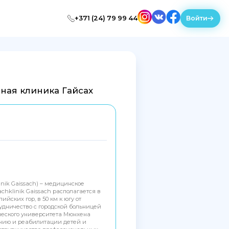
+371 (24) 79 99 44
Войти
нная клиника Гайсах
nik Gaissach) – медицинское
hklinik Gaissach располагается в
йских гор, в 50 км к югу от
удничество с городской больницей
ческого университета Мюнхена
ению и реабилитации детей и