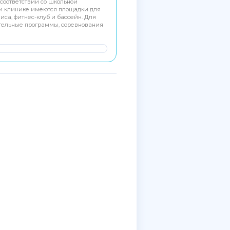
соответствии со школьной
ри клинике имеются площадки для
ниса, фитнес-клуб и бассейн. Для
тельные программы, соревнования