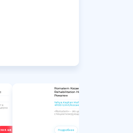
Romatem Kocaeli Physical Therapy and
с
Rehabilitation Hospital | Сеть клиник
Роматем
Yahya Kaptan Mah, Hanedan Sk. No:4, 41100,
41100 İzmit/Kocaeli, Turkey
т в
церна
«Romatem» – это целая сеть медицинских центров,
специализирующихся на восстановительной...
€
103.48
€
103.48
Подробнее