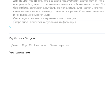
Для пациентов школьного возраста предусматривается обучение в 
программой, для чего при клинике имеется собственная школа. П
баскетбола, волейбола, футбольное поле, столы для настольного тен
юных пациентов в клинике устраиваются разнообразные развлека
и конкурсы, экскурсии и др.
Скоро здесь появится актуальная информация
Скоро здесь появится актуальная информация
Удобства и Услуги
Дети от 12 до 18
Невролог
Физиотерапевт
Расположение