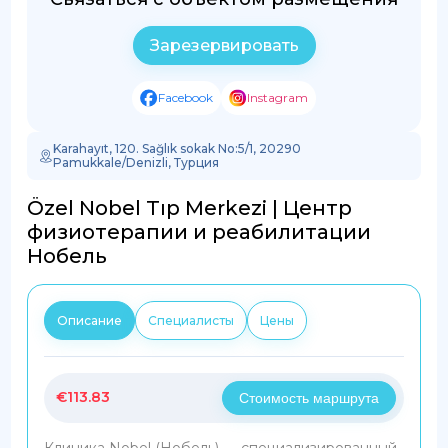
Зарезервировать
Facebook
Instagram
Karahayıt, 120. Sağlık sokak No:5/1, 20290
Pamukkale/Denizli, Турция
Özel Nobel Tıp Merkezi | Центр
физиотерапии и реабилитации
Нобель
Описание
Специалисты
Цены
€
113.83
Стоимость маршрута
Клиника Nobel (Нобель) — специализированный