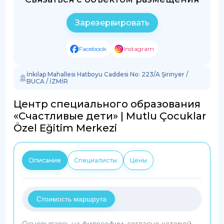
Зарезервировать
Facebook
Instagram
İnkılap Mahallesi Hatboyu Caddesi No: 223/A Şirinyer /
BUCA / İZMİR
Центр специального образования
«Счастливые дети» | Mutlu Çocuklar
Özel Eğitim Merkezi
Описание
Специалисты
Цены
Стоимость маршрута
Основываясь на философии, согласно которой