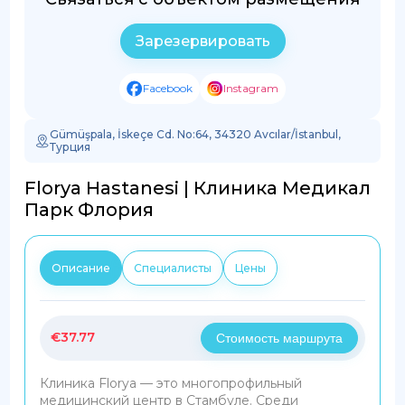
Зарезервировать
Facebook
Instagram
Gümüşpala, İskeçe Cd. No:64, 34320 Avcılar/İstanbul,
Турция
Florya Hastanesi | Клиника Медикал
Парк Флория
Описание
Специалисты
Цены
€
37.77
Стоимость маршрута
Клиника Florya — это многопрофильный
медицинский центр в Стамбуле. Среди