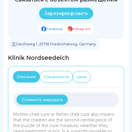
Зарезервировать
Facebook
Instagram
Deichweg 1, 25718 Friedrichskoog, Germany
Klinik Nordseedeich
Описание
Специалисты
Цены
Стоимость маршрута
Mother-child cure or father-child cure also means
that the children are the second central piece of
the puzzle of the cure measure, whether they
need treatment or not.
It is currently possible to