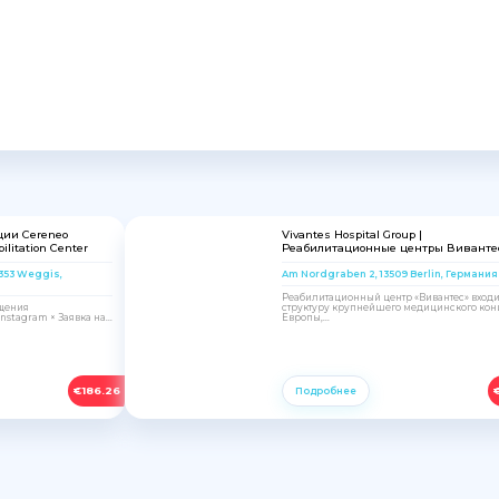
ции Cereneo
Vivantes Hospital Group |
ilitation Center
Реабилитационные центры Виванте
6353 Weggis,
Am Nordgraben 2, 13509 Berlin, Германия
Реабилитационный центр «Вивантес» входи
ещения
структуру крупнейшего медицинского кон
stagram × Заявка на...
Европы,...
€
186.26
Подробнее