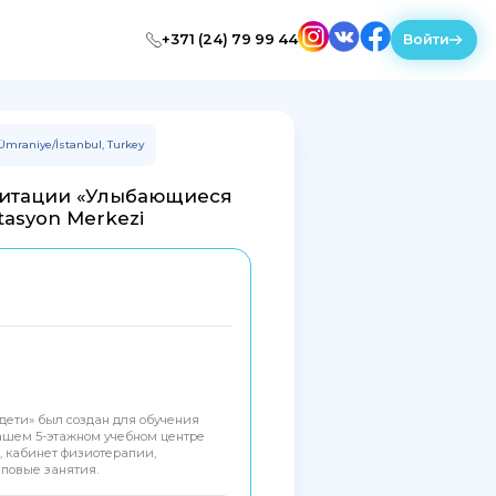
+371 (24) 79 99 44
Войти
 Ümraniye/İstanbul, Turkey
литации «Улыбающиеся
itasyon Merkezi
ети» был создан для обучения
ашем 5-этажном учебном центре
 кабинет физиотерапии,
пповые занятия.