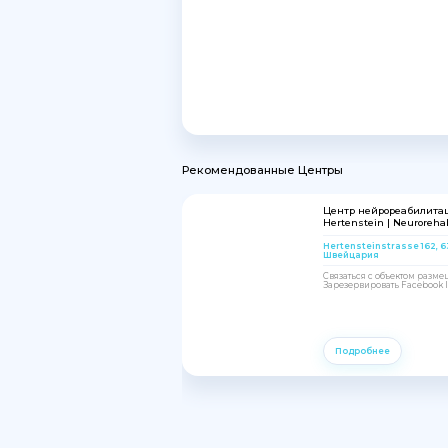
Рекомендованные Центры
Центр нейрореабилита
Hertenstein | Neurorehab
Hertensteinstrasse 162, 
Швейцария
Связаться с объектом разм
Зарезервировать Facebook In
Подробнее