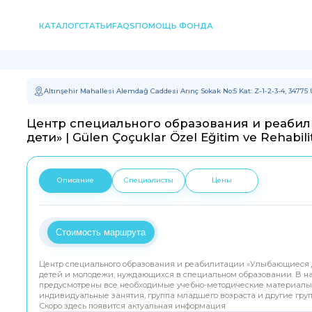
КАТАЛОГ
СТАТЬИ
FAQS
ПОМОЩЬ ФОНДА
Altınşehir Mahallesi Alemdağ Caddesi Arınç Sokak No:5 Kat: Z-1-2-3-4, 34775
Центр специального образования и реаби
дети» | Gülen Çoçuklar Özel Eğitim ve Rehabil
Описание
Специалисты
Цены
Стоимость маршрута
Центр специального образования и реабилитации «Улыбающиеся д
детей и молодежи, нуждающихся в специальном образовании. В н
предусмотрены все необходимые учебно-методические материалы,
индивидуальные занятия, группа младшего возраста и другие гру
Скоро здесь появится актуальная информация