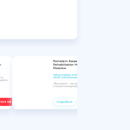
Romatem Kocaeli Physical Therapy and
с
Rehabilitation Hospital | Сеть клиник
Роматем
Yahya Kaptan Mah, Hanedan Sk. No:4, 41100,
41100 İzmit/Kocaeli, Turkey
т в
церна
«Romatem» – это целая сеть медицинских центров,
специализирующихся на восстановительной...
€
103.48
€
103.48
Подробнее