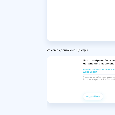
Рекомендованные Центры
Центр нейрореабилита
Hertenstein | Neurorehab
Hertensteinstrasse 162, 
Швейцария
Связаться с объектом разм
Зарезервировать Facebook In
Подробнее