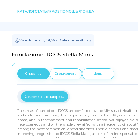
КАТАЛОГ
СТАТЬИ
FAQS
ПОМОЩЬ ФОНДА
Viale del Tirreno, 331, 56128 Calambrone PI, Italy
Fondazione IRCCS Stella Maris
Описание
Специалисты
Цены
Стоимость маршрута
The areas of care of our IRCCS are conferred by the Ministry of Health,
and include all neuropsychiatric pathology from birth to 18 years, both i
phase, and in the treatment and rehabilitation phase. Neuropsychic dis
heterogeneous and on the whole they affect with a frequency of about 1
among the most common childhood disorders. Their diagnosis and timely
improving prognosis and IRCCS Stella Maris, as part of an indispensable