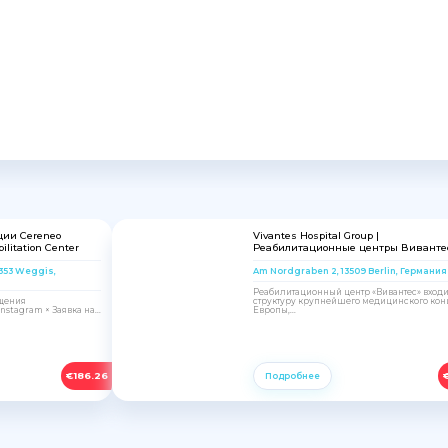
ции Cereneo
Vivantes Hospital Group |
ilitation Center
Реабилитационные центры Виванте
6353 Weggis,
Am Nordgraben 2, 13509 Berlin, Германия
Реабилитационный центр «Вивантес» входи
ещения
структуру крупнейшего медицинского кон
stagram × Заявка на...
Европы,...
€
186.26
Подробнее