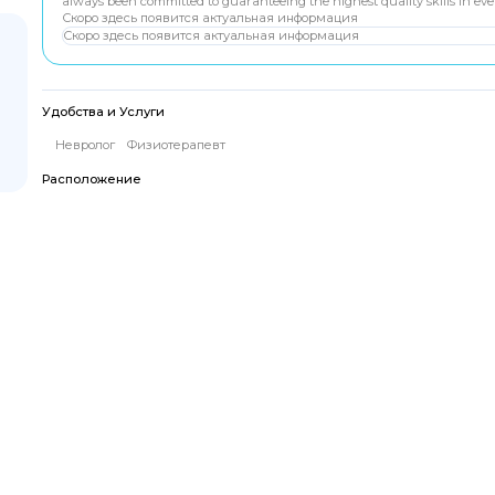
always been committed to guaranteeing the highest quality skills in eve
Скоро здесь появится актуальная информация
Скоро здесь появится актуальная информация
Удобства и Услуги
Невролог
Физиотерапевт
Расположение