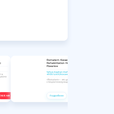
Romatem Kocaeli Physical Therapy and
с
Rehabilitation Hospital | Сеть клиник
Роматем
Yahya Kaptan Mah, Hanedan Sk. No:4, 41100,
41100 İzmit/Kocaeli, Turkey
т в
церна
«Romatem» – это целая сеть медицинских центров,
специализирующихся на восстановительной...
€
103.48
€
103.48
Подробнее