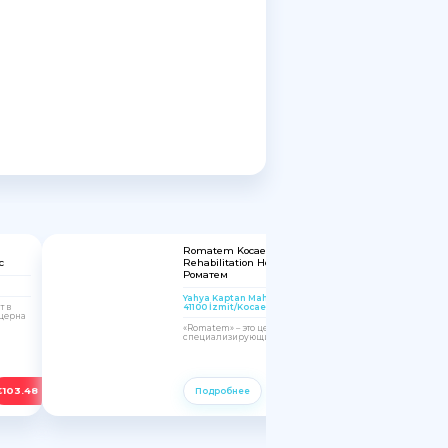
Romatem Kocaeli Physical Therapy and
с
Rehabilitation Hospital | Сеть клиник
Роматем
Yahya Kaptan Mah, Hanedan Sk. No:4, 41100,
41100 İzmit/Kocaeli, Turkey
т в
церна
«Romatem» – это целая сеть медицинских центров,
специализирующихся на восстановительной...
€
103.48
€
103.48
Подробнее