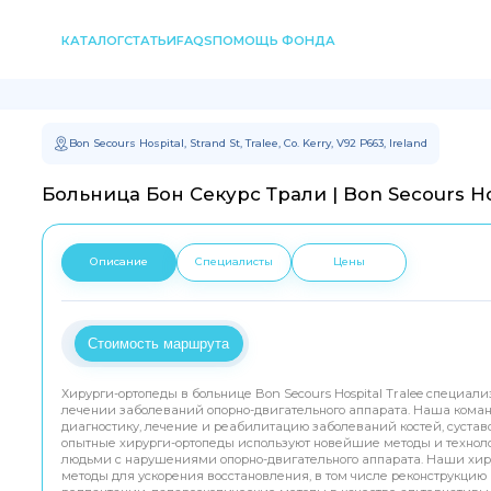
КАТАЛОГ
СТАТЬИ
FAQS
ПОМОЩЬ ФОНДА
Bon Secours Hospital, Strand St, Tralee, Co. Kerry, V92 P663, Ireland
Больница Бон Секурс Трали | Bon Secours Hos
Описание
Специалисты
Цены
Стоимость маршрута
Хирурги-ортопеды в больнице Bon Secours Hospital Tralee специал
лечении заболеваний опорно-двигательного аппарата. Наша кома
диагностику, лечение и реабилитацию заболеваний костей, сустав
опытные хирурги-ортопеды используют новейшие методы и техноло
людьми с нарушениями опорно-двигательного аппарата. Наши хи
методы для ускорения восстановления, в том числе реконструкцию 