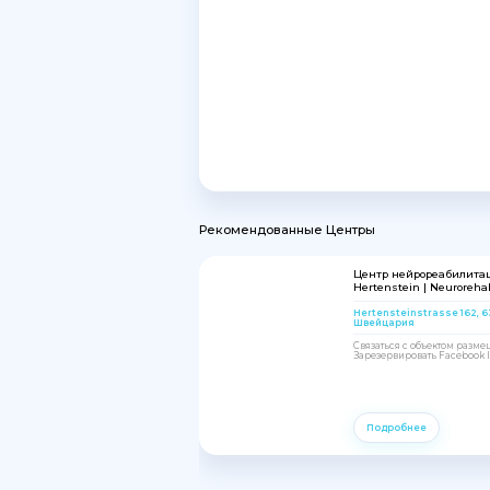
Рекомендованные Центры
Центр нейрореабилита
Hertenstein | Neurorehab
Hertensteinstrasse 162, 
Швейцария
Связаться с объектом разм
Зарезервировать Facebook In
Подробнее