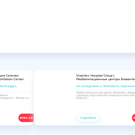
ции Cereneo
Vivantes Hospital Group |
ilitation Center
Реабилитационные центры Виванте
6353 Weggis,
Am Nordgraben 2, 13509 Berlin, Германия
Реабилитационный центр «Вивантес» входи
ещения
структуру крупнейшего медицинского кон
stagram × Заявка на...
Европы,...
€
186.26
Подробнее