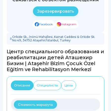
Зарезервировать
Facebook
Instagram
Orkide Sk., İnönü Mahallesi, Kainat Caddesi & Orkide Sk.
No:49, 34752 Ataşehir/İstanbul, Turkey
Центр специального образования и
реабилитации детей Аташехир
Бизим | Ataşehir Bizim Çocuk Özel
Eğitim ve Rehabilitasyon Merkezi
Описание
Специалисты
Цены
Стоимость маршрута