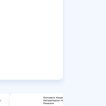
Romatem Kocaeli Physical Therapy and
с
Rehabilitation Hospital | Сеть клиник
Роматем