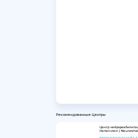
Рекомендованные Центры
Центр нейрореабилита
Hertenstein | Neurorehab
Hertensteinstrasse 162, 