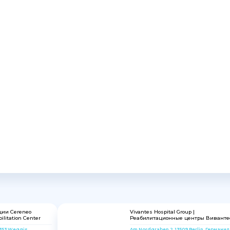
ции Cereneo
Vivantes Hospital Group |
ilitation Center
Реабилитационные центры Виванте
6353 Weggis,
Am Nordgraben 2, 13509 Berlin, Германия