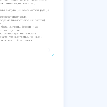
енапряжения, периартрит,
ии, ампутации конечностей, рубцы,
го восстановления,
федема (лимфатический застой);
ит;
 боль, мигрень, бессонница;
стного сустава
ют физиотерапевтические
дикаментозные традиционные и
 лечению заболевания.