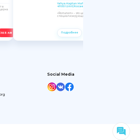
Yahya Kaptan Mah, Hanedan Sk. No:4, 41100,
41100 İzmit/Kocaeli, Turkey
т в
церна
«Romatem» – это целая сеть медицинских центров,
специализирующихся на восстановительной...
€
103.48
€
103.48
Подробнее
Social Media
org