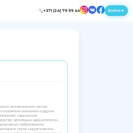
+371 (24) 79 99 44
Войти
ются неотъемлемой частью
о-социально значимых и других
болеваний, нарушений
рстве, ортопедии, дерматологии,
неративных заболеваниях,
 аппарата, после хирургических