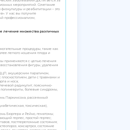
ческих заболеваний достигается за
ционных мероприятий.
Сочетание
 физкультуры и реабилитации – это
в».
У нас вы получите
ый профессионализм,
ое лечение множества различных
могательные процедуры, такие как
олее легкого ношения плода и
ры применяются с целью лечения
 восстановления фигуры, удаления
 ДЦП, акушерским параличом,
 плоскостопием, дети с травмами и
рла и носа;
лечевой радикулит, пояснично-
, полиневриты, болевые синдромы,
езнь Паркинсона, рассеянный
абетическая, токсическая),
знь Бюргера и Рейно, гематомы;
вающий герпес, простой герпес;
тавов, постпереломные состояния;
теопороз, коксартроз, состояние
става, гонартроз, состояние после