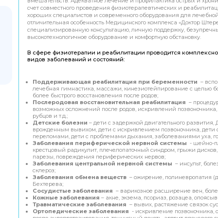
вмешательств. Адекватное лечение и профилактика острых и хрони
счет совместного проведения физиотерапевтических и реабилита
хороших специалистов и современного оборудования для лечебной
отличительная особенность Медицинского комплекса «Доктор Штере
специализированную консультацию, личную поддержку, безупречн
высокотехнологичное оборудование и комфортную обстановку.
В сфере физиотерапии и реабилитации проводится комплексн
видов заболеваний и состояний:
Поддерживающая реабилитация при беременности
– вспо
лечебная гимнастика, массажи, кинезиотейпирование с целью б
более быстрого восстановления после родов;
Послеродовая восстановительная реабилитация
– процеду
возможных осложнений после родов, искривлений позвоночника,
рубцов и т.д.;
Детские болезни
– дети с задержкой двигательного развития,
врожденным вывихом, дети с искривлением позвоночника, дети с
переломами, дети с проблемами дыхания, заболеваниями уха, го
Заболевания периферической нервной системы
- шейно-п
крестцовый радикулит, плечелопаточный синдром, грыжи дисков
парезы, повреждения периферических нервов;
Заболевания центральной нервной системы
– инсульт, бол
склероз;
Заболевания обмена веществ
– ожирение, полиневропатия (ди
Бехтерева;
Сосудистые заболевания
– варикозное расширение вен, боле
Кожные заболевания
– акне, экзема, псориаз, розацеа, опоясы
Травматические заболевания
– вывих, растяжение связок сус
Ортопедические заболевания
- искривление позвоночника, ос
после эндопротезирования, теннисный локоть, артрит плечевого су