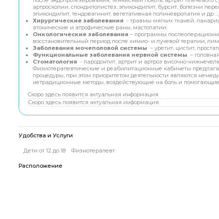
артроскопии, спондилолистез, эпикондилит, бурсит, болезни пер
эпикондилит, тендовагинит, вегетативная полиневропатия и др. .;
Хирургические заболевания
- травмы мягких тканей, панариц
атонические и атрофические раны, мастопатии;
Онкологические заболевания
– программы послеоперационно
восстановительный период после химио- и лучевой терапии, лим
Заболевания мочеполовой системы
– уретит, цистит, простат
Функциональные заболевания нервной системы
– головная
Стоматология
- пародонтит, артрит и артроз височно-нижнечелю
Физиотерапевтические и реабилитационные кабинеты предлага
процедуры, при этом приоритетом деятельности являются неме
нетрадиционные методы, воздействующие на боль и помогающие
Скоро здесь появится актуальная информация
Скоро здесь появится актуальная информация
Удобства и Услуги
Дети от 12 до 18
Физиотерапевт
Расположение