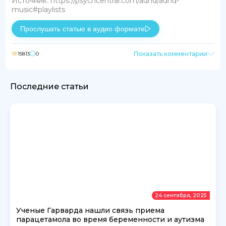
Источник: https://psychcentral.com/adhd/adhd-
music#playlists
Прослушать статью в аудио формате
Показать комментарии
15813
0
Последние статьи
24 сентября, 2025
Ученые Гарварда нашли связь приема
парацетамола во время беременности и аутизма