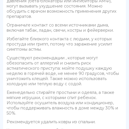
давления (бета-блокаторы или ингибиторы АМФ),
могут вызывать ухудшение состояния. Можно
обсудить с врачом возможность применения других
препаратов.
Ограничьте контакт со всеми источниками дыма,
включая табак, ладан, свечи, костры и фейерверки.
Избегайте близкого контакта с людьми, у которых
простуда или грипп, потому что заражение усилит
симптомы астмы.
Существуют рекомендации , которые могут
обезопасить от аллергий и снизить риск
астматического приступа: мойте подушку каждую
неделю в горячей воде, не менее 90 градусов, чтобы
уничтожить клещей. Также можно использовать
холодную или теплую воду с содой.
Еженедельно стирайте простыни и одеяла, а также
мягкие игрушки, с которыми спит ребенок.
Используйте осушитель воздуха или кондиционер,
чтобы поддерживать влажность в доме между 30% и
50%.
Рекомендуется удалить ковры из спальни.