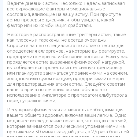
Ведите дневник астмы несколько недель, записывая
все окружающие факторы и эмоциональные
состояния, влияющие на вашу астму. При приступе
астмы проверьте дневник, чтобы увидеть, какой
фактор или их комбинация сработали.
Некоторые распространенные триггеры астмы, такие
как плесень и тараканы, не всегда очевидны.
Спросите вашего специалиста по астме о тестах для
определения аллергенов, на которые вы реагируете,
предпримите меры во избежание контакта. Если у вас
проявляется астма вызванная физической нагрузкой,
вы собираетесь провести интенсивную тренировку
или планируете заниматься упражнениями на свежем,
холодном или сухом воздухе, предпринимайте меры
для предотвращения атаки астмы. Следуйте советам
вашего врача по лечению астмы (обычно это
использование ингалятора с препаратом альбутерола
перед упражнениями).
Регулярная физическая активность необходима для
вашего общего здоровья, включая ваши легкие. Одно
недавнее исследование показало, что люди с астмой,
которые занимаются физическими упражнениями на
протяжении 30 минут каждый день, в 2,5 раза большей