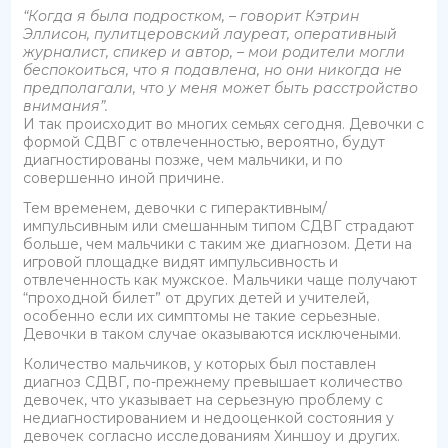
“Когда я была подростком, – говорит Кэтрин
Эллисон, пулитцеровский лауреат, оперативный
журналист, спикер и автор, – мои родители могли
беспокоиться, что я подавлена, но они никогда не
предполагали, что у меня может быть расстройство
внимания”.
И так происходит во многих семьях сегодня. Девочки с
формой СДВГ с отвлеченностью, вероятно, будут
диагностированы позже, чем мальчики, и по
совершенно иной причине.
Тем временем, девочки с гиперактивным/
импульсивным или смешанным типом СДВГ страдают
больше, чем мальчики с таким же диагнозом. Дети на
игровой площадке видят импульсивность и
отвлеченность как мужское. Мальчики чаще получают
“проходной билет” от других детей и учителей,
особенно если их симптомы не такие серьезные.
Девочки в таком случае оказываются исключеными.
Количество мальчиков, у которых был поставлен
диагноз СДВГ, по-прежнему превышает количество
девочек, что указывает на серьезную проблему с
недиагностированием и недооценкой состояния у
девочек согласно исследованиям Хиншоу и других.