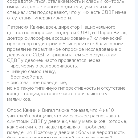
сосредоточиться, отвлекаемость и слабый контроль
импульса, но не многие родители, учителя или
специалисты подозревают, что у них есть СДВГ из-за
отсутствия гиперактивности.
Патрисия Квинн, врач, директор Национального
центра по вопросам гендера и СДВГ, и Шарон Вигал,
доктор философии, ассоциированный клинический
профессор педиатрии в Университете Калифорнии,
провели интерактивное опросное исследование о
девочках с СДВГ и пришли к тем же результатам:
СДВГ у девочек часто проявляется через
– чрезмерную разговорчивость,
– низкую самооценку,
– беспокойство,
– рискованное поведение,
но не такую типичную гиперактивность и отсутствие
концентрации, которые часто проявляются у
мальчиков.
Опрос Квинн и Вигал также показал, что 4 из 10
учителей сообщили, что им сложнее распознавать
симптомы СДВГ у девочек, чем у мальчиков, которые,
как они считают, чаще проявляют проблемы
поведения. Поэтому у девочек больше вероятность