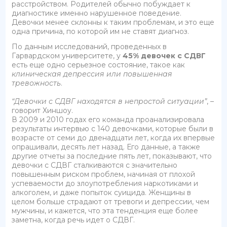
расстройством. Родителей обычно побуждает к
диагностике именно нарушенное поведение.
Девочки менее склонны к таким проблемам, и это еще
одна причина, по которой им не ставят диагноз.
По данным исследований, проведенных в
Гарвардском университете, у
45% девочек с СДВГ
есть еще одно серьезное состояние, такое как
клиническая депрессия или повышенная
тревожность
.
“Девочки с СДВГ находятся в непростой ситуации”
, –
говорит Хиншоу.
В 2009 и 2010 годах его команда проанализировала
результаты интервью с 140 девочками, которые были в
возрасте от семи до двенадцати лет, когда их впервые
опрашивали, десять лет назад. Его данные, а также
другие отчеты за последние пять лет, показывают, что
девочки с СДВГ сталкиваются с значительно
повышенным риском проблем, начиная от плохой
успеваемости до злоупотребления наркотиками и
алкоголем, и даже попыток суицида. Женщины в
целом больше страдают от тревоги и депрессии, чем
мужчины, и кажется, что эта тенденция еще более
заметна, когда речь идет о СДВГ.