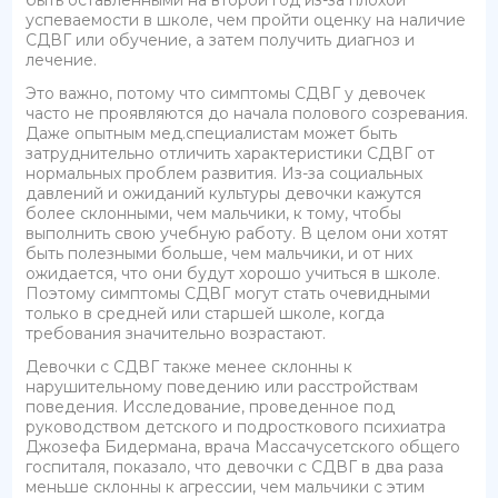
быть оставленными на второй год из-за плохой
успеваемости в школе, чем пройти оценку на наличие
СДВГ или обучение, а затем получить диагноз и
лечение.
Это важно, потому что симптомы СДВГ у девочек
часто не проявляются до начала полового созревания.
Даже опытным мед.специалистам может быть
затруднительно отличить характеристики СДВГ от
нормальных проблем развития. Из-за социальных
давлений и ожиданий культуры девочки кажутся
более склонными, чем мальчики, к тому, чтобы
выполнить свою учебную работу. В целом они хотят
быть полезными больше, чем мальчики, и от них
ожидается, что они будут хорошо учиться в школе.
Поэтому симптомы СДВГ могут стать очевидными
только в средней или старшей школе, когда
требования значительно возрастают.
Девочки с СДВГ также менее склонны к
нарушительному поведению или расстройствам
поведения. Исследование, проведенное под
руководством детского и подросткового психиатра
Джозефа Бидермана, врача Массачусетского общего
госпиталя, показало, что девочки с СДВГ в два раза
меньше склонны к агрессии, чем мальчики с этим